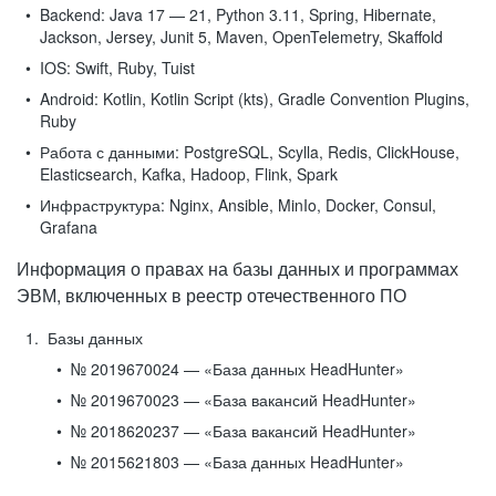
Backend:
Java 17 — 21, Python 3.11, Spring, Hibernate,
Jackson, Jersey, Junit 5, Maven, OpenTelemetry, Skaffold
IOS:
Swift, Ruby, Tuist
Android:
Kotlin, Kotlin Script (kts), Gradle Convention Plugins,
Ruby
Работа с данными:
PostgreSQL, Scylla, Redis, ClickHouse,
Elasticsearch, Kafka, Hadoop, Flink, Spark
Инфраструктура:
Nginx, Ansible, MinIo, Docker, Consul,
Grafana
Информация о правах на базы данных и программах
ЭВМ, включенных в реестр отечественного ПО
Базы данных
№ 2019670024 — «База данных HeadHunter»
№ 2019670023 — «База вакансий HeadHunter»
№ 2018620237 — «База вакансий HeadHunter»
№ 2015621803 — «База данных HeadHunter»